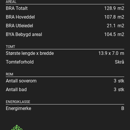
AREAL
BRA Totalt
128.9
m2
BRA Hoveddel
107.8
m2
BRA Utleiedel
21.1
m2
BYA Bebygd areal
104.5
m2
TOMT
Største lengde x bredde
13.9 x 7.0
m
Tomteforhold
Skrå
ROM
Antall soverom
3
stk
Antall bad
3
stk
ENERGIKLASSE
Energimerke
B