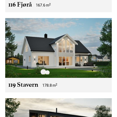
116 Fjørå
2
167.6
m
119 Stavern
2
178.8
m