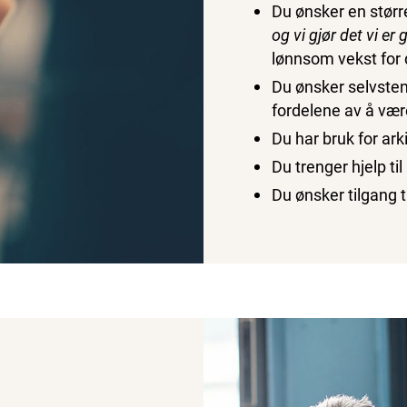
Du ønsker en størr
og vi gjør det vi er 
lønnsom vekst for d
Du ønsker selvste
fordelene av å vær
Du har bruk for ark
Du trenger hjelp ti
Du ønsker tilgang t