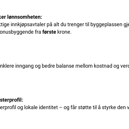
ker lønnsomheten:
yktige innkjøpsavtaler på alt du trenger til byggeplassen
r bonusbyggende fra
første
krone.
enklere inngang og bedre balanse mellom kostnad og verdi 
terprofil:
ofil og lokale identitet – og får støtte til å styrke den 