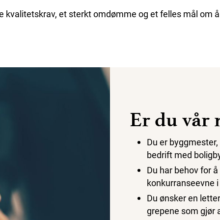
øye kvalitetskrav, et sterkt omdømme og et felles mål om 
Er du vår 
Du er byggmester, 
bedrift med boligb
Du har behov for å 
konkurranseevne i d
Du ønsker en lette
grepene som gjør a