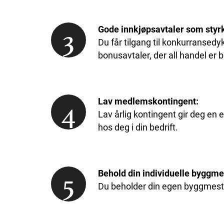
3
Gode innkjøpsavtaler som styr
Du får tilgang til konkurransed
bonusavtaler, der all handel e
4
Lav medlemskontingent:
Lav årlig kontingent gir deg en 
hos deg i din bedrift.
5
Behold din individuelle byggmes
Du beholder din egen byggmesterpr