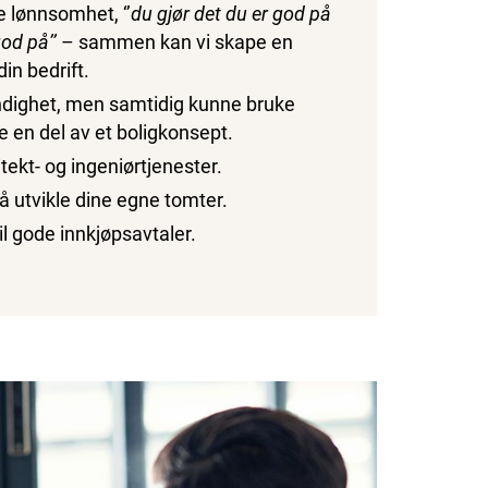
e lønnsomhet, ‘’
du gjør det du er god på
god på’’
– sammen kan vi skape en
in bedrift.
ndighet, men samtidig kunne bruke
e en del av et boligkonsept.
itekt- og ingeniørtjenester.
l å utvikle dine egne tomter.
il gode innkjøpsavtaler.