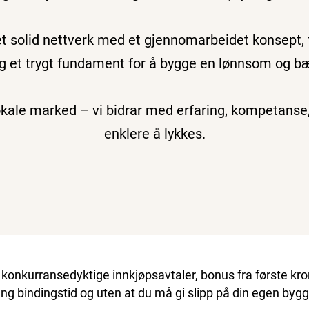
et solid nettverk med et gjennomarbeidet konsept, t
deg et trygt fundament for å bygge en lønnsom og b
lokale marked – vi bidrar med erfaring, kompetanse
enklere å lykkes.
til konkurransedyktige innkjøpsavtaler, bonus fra første k
ang bindingstid og uten at du må gi slipp på din egen byg