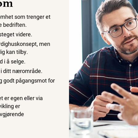
som
omhet som trenger et
e bedriften.
steget videre.
ferdighuskonsept, men
g kan tilby.
 i å selge.
 i ditt nærområde.
g godt pågangsmot for
t er egen eller via
kling er
avgjørende