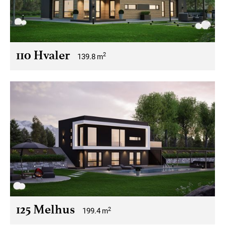
110 Hvaler
2
139.8
m
125 Melhus
2
199.4
m