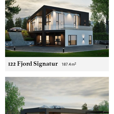
122 Fjord Signatur
2
187.4
m