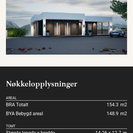
Nøkkelopplysninger
AREAL
BRA Totalt
154.3
m2
BYA Bebygd areal
148.9
m2
TOMT
Største lengde x bredde
14.26 x 12.7
m