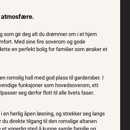
g atmosfære.
ig som gir deg alt du drømmer om i et hjem
mfort. Med sine fire soverom og gode
ette en perfekt bolig for familier som ønsker et
 en romslig hall med god plass til garderober. I
dvendige funksjoner som hovedsoverom, ett
asser seg derfor flott til alle livets faser.
i en herlig åpen løsning, og strekker seg langs
 du direkte tilgang til den romslige altanen
 et ypperlig sted å kunne samle familie og