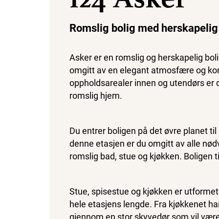
Romslig bolig med herskapeli
Asker er en romslig og herskapelig bol
omgitt av en elegant atmosfære og ko
oppholdsarealer innen og utendørs er d
romslig hjem.
Du entrer boligen på det øvre planet til
denne etasjen er du omgitt av alle nø
romslig bad, stue og kjøkken. Boligen tilp
Stue, spisestue og kjøkken er utformet 
hele etasjens lengde. Fra kjøkkenet har
gjennom en stor skyvedør som vil være