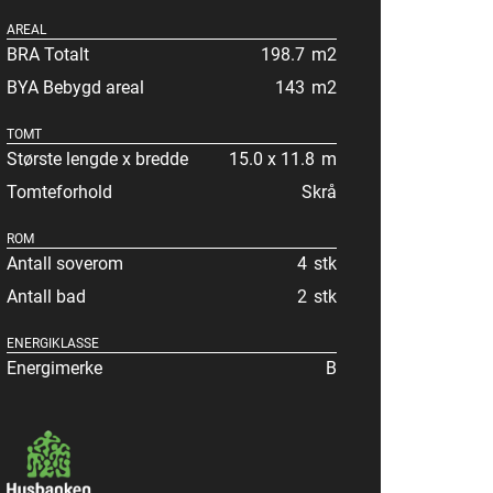
AREAL
BRA Totalt
198.7
m2
BYA Bebygd areal
143
m2
TOMT
Største lengde x bredde
15.0 x 11.8
m
Tomteforhold
Skrå
ROM
Antall soverom
4
stk
Antall bad
2
stk
ENERGIKLASSE
Energimerke
B